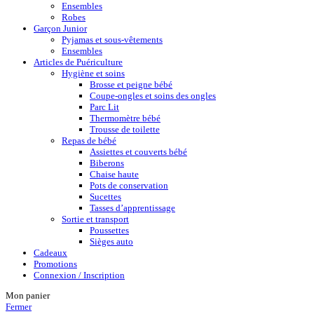
Ensembles
Robes
Garçon Junior
Pyjamas et sous-vêtements
Ensembles
Articles de Puériculture
Hygiène et soins
Brosse et peigne bébé
Coupe-ongles et soins des ongles
Parc Lit
Thermomètre bébé
Trousse de toilette
Repas de bébé
Assiettes et couverts bébé
Biberons
Chaise haute
Pots de conservation
Sucettes
Tasses d’apprentissage
Sortie et transport
Poussettes
Sièges auto
Cadeaux
Promotions
Connexion / Inscription
Mon panier
Fermer