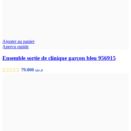
Ajouter au panier
Aperçu rapide
Ensemble sortie de clinique garçon bleu 956915
79.000
د.ت