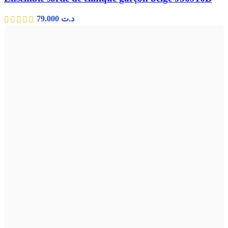
79.000
د.ت