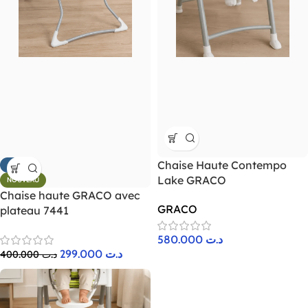
Chaise Haute Contempo
-25%
Lake GRACO
NOUVEAU
Chaise haute GRACO avec
GRACO
plateau 7441
580.000
د.ت
299.000
د.ت
400.000
د.ت