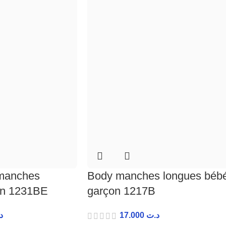
manches
Body manches longues béb
on 1231BE
garçon 1217B
د
17.000
د.ت