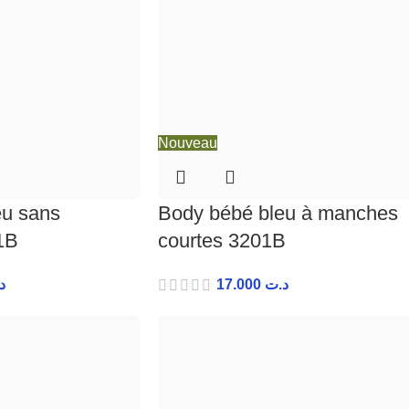
Nouveau
eu sans
Body bébé bleu à manches
1B
courtes 3201B
د
17.000
د.ت