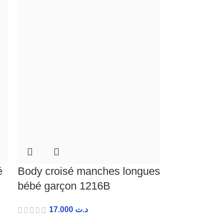
é
Body croisé manches longues
bébé garçon 1216B
17.000
د.ت