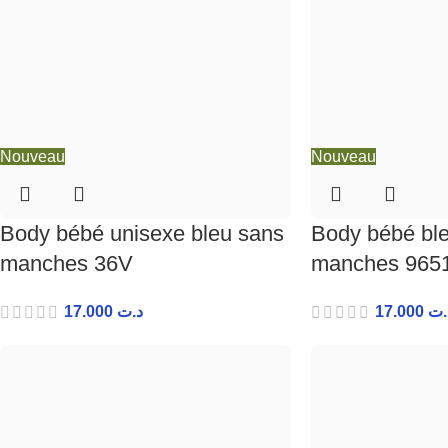
Nouveau
Nouveau
Body bébé unisexe bleu sans
Body bébé bl
manches 36V
manches 965
17.000
د.ت
17.000
.ت