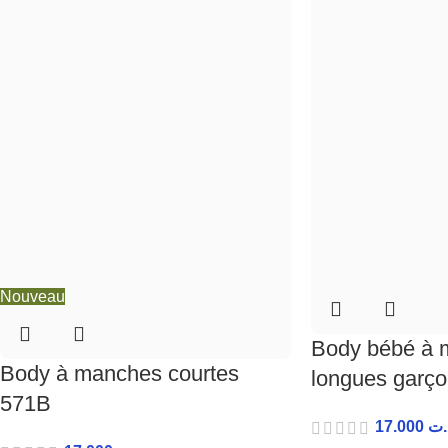
Nouveau
Body bébé à 
Body à manches courtes
longues garç
571B
17.000
.ت