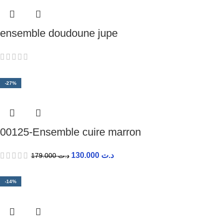
ensemble doudoune jupe
-27%
00125-Ensemble cuire marron
130.000
د.ت
179.000
د.ت
-14%