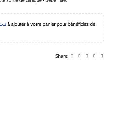
e sortie de clinique
·
Bébé Fille
.
د.ت
à ajouter à votre panier pour bénéficiez de
!
Share: