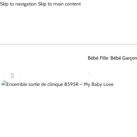
Skip to navigation
Skip to main content
Bébé Fille
Bébé Garço
Accueil
/
Bébé Fille
/
Ensemble sortie de clinique
/
Ensemble sortie de 
Agrandir