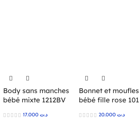
Body sans manches
Bonnet et moufle
bébé mixte 1212BV
bébé fille rose 10
17.000
د.ت
20.000
د.ت