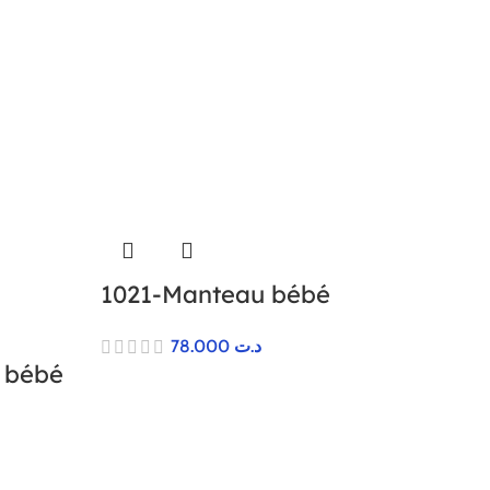
1021-Manteau bébé
78.000
د.ت
 bébé
د