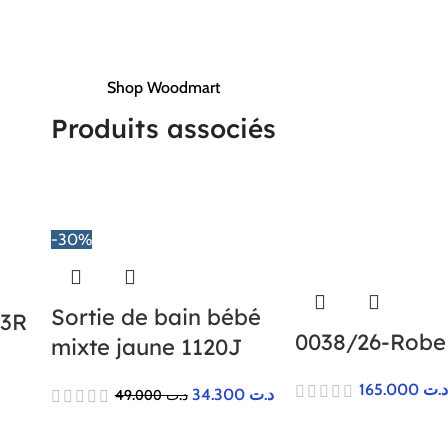
Shop Woodmart
Produits associés
-30%
s
Sortie de bain bébé
13R
0038/26-Robe
mixte jaune 1120J
165.000
.ت
34.300
د.ت
49.000
د.ت