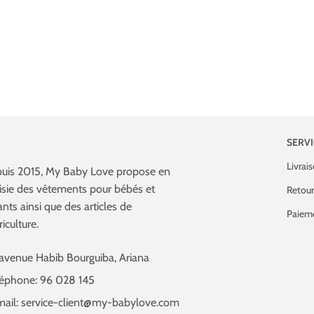
SERV
Livrai
uis 2015, My Baby Love propose en
isie des vêtements pour bébés et
Retour
nts ainsi que des articles de
Paieme
iculture.
avenue Habib Bourguiba, Ariana
léphone: 96 028 145
ail: service-client@my-babylove.com