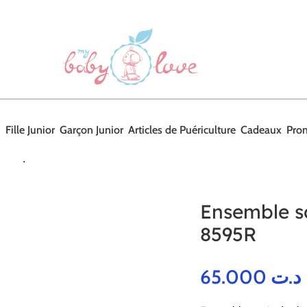
n
Fille Junior
Garçon Junior
Articles de Puériculture
Cadeaux
Pro
clinique fille 8595R
Ensemble sor
8595R
65.000
د.ت