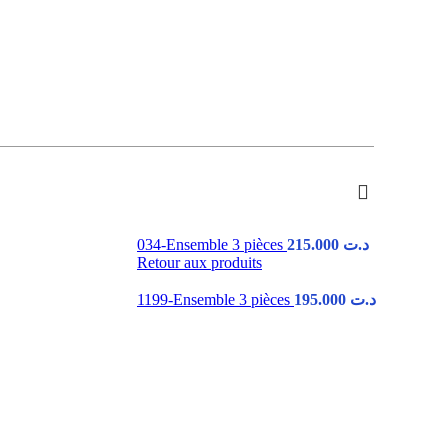
034-Ensemble 3 pièces
215.000
د.ت
Retour aux produits
1199-Ensemble 3 pièces
195.000
د.ت