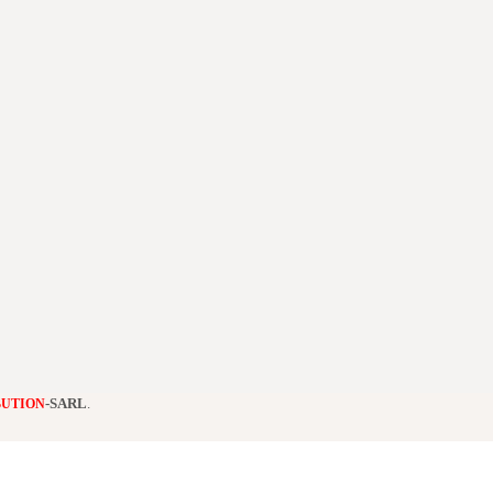
-SARL
.
BUTION