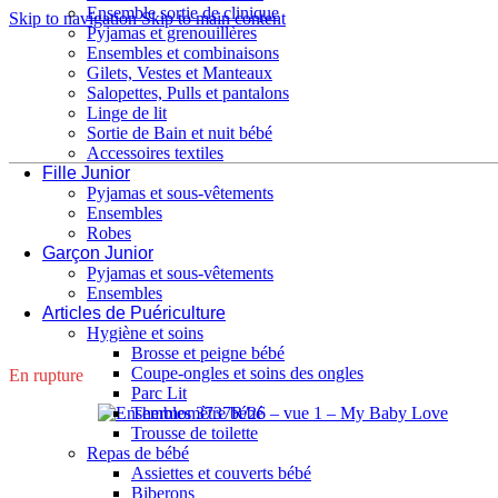
Ensemble sortie de clinique
Skip to navigation
Skip to main content
Pyjamas et grenouillères
Ensembles et combinaisons
Gilets, Vestes et Manteaux
Salopettes, Pulls et pantalons
Linge de lit
Sortie de Bain et nuit bébé
Accessoires textiles
Fille Junior
Pyjamas et sous-vêtements
Ensembles
Robes
Accueil
/
Garçon Junior
/
Ensembles
/
3737R-Ensemble 3 pièces
Garçon Junior
Pyjamas et sous-vêtements
Ensembles
Articles de Puériculture
Hygiène et soins
Brosse et peigne bébé
Coupe-ongles et soins des ongles
En rupture
Parc Lit
Thermomètre bébé
Trousse de toilette
Repas de bébé
Assiettes et couverts bébé
Biberons