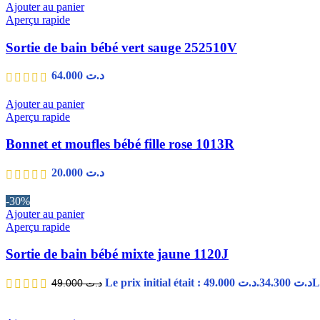
Ajouter au panier
Aperçu rapide
Sortie de bain bébé vert sauge 252510V
64.000
د.ت
Ajouter au panier
Aperçu rapide
Bonnet et moufles bébé fille rose 1013R
20.000
د.ت
-30%
Ajouter au panier
Aperçu rapide
Sortie de bain bébé mixte jaune 1120J
Le prix initial était : د.ت 49.000.
34.300
د.ت
49.000
د.ت