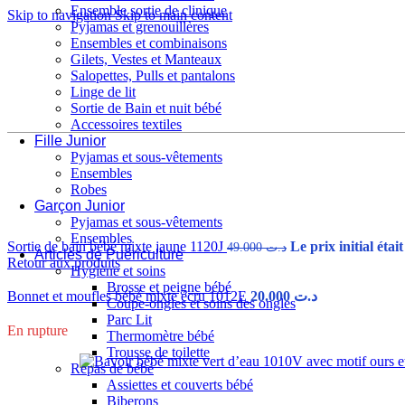
Ensemble sortie de clinique
Skip to navigation
Skip to main content
Pyjamas et grenouillères
Ensembles et combinaisons
Gilets, Vestes et Manteaux
Salopettes, Pulls et pantalons
Linge de lit
Sortie de Bain et nuit bébé
Accessoires textiles
Fille Junior
Pyjamas et sous-vêtements
Ensembles
Robes
Accueil
/
Bébé Garçon
/
Accessoires textiles
/
bavoir
/
Lot de 2 bavoi
Garçon Junior
Pyjamas et sous-vêtements
Ensembles
Sortie de bain bébé mixte jaune 1120J
49.000
د.ت
Articles de Puériculture
Retour aux produits
Hygiène et soins
Brosse et peigne bébé
Bonnet et moufles bébé mixte écru 1012E
20.000
د.ت
Coupe-ongles et soins des ongles
Parc Lit
En rupture
Thermomètre bébé
Trousse de toilette
Repas de bébé
Assiettes et couverts bébé
Biberons