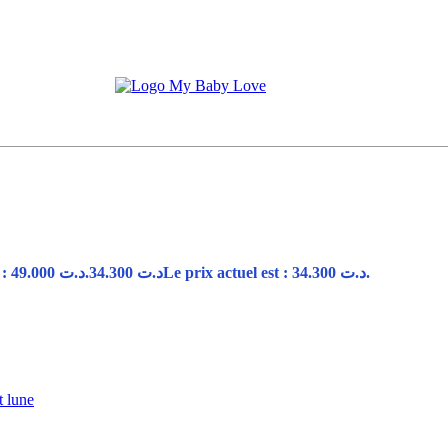
rs bébé mixtes vert d’eau 1010V
Le prix initial était : د.ت 49.000.
34.300
د.ت
Le prix actuel est : د.ت 34.300.