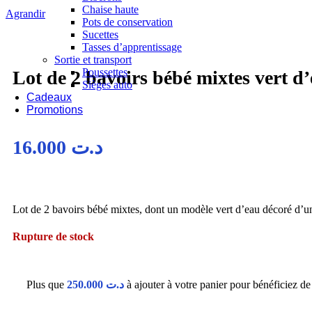
Chaise haute
Agrandir
Pots de conservation
Sucettes
Tasses d’apprentissage
Sortie et transport
Poussettes
Lot de 2 bavoirs bébé mixtes vert d
Sièges auto
Cadeaux
Promotions
16.000
د.ت
Lot de 2 bavoirs bébé mixtes, dont un modèle vert d’eau décoré d’un
Rupture de stock
Plus que
250.000
د.ت
à ajouter à votre panier pour bénéficiez de l