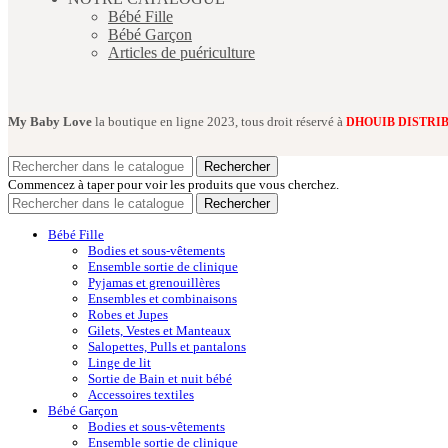
Bébé Fille
Bébé Garçon
Articles de puériculture
My Baby Love
la boutique en ligne 2023, tous droit réservé à
DHOUIB DISTRI
Rechercher
Commencez à taper pour voir les produits que vous cherchez.
Rechercher
Bébé Fille
Bodies et sous-vêtements
Ensemble sortie de clinique
Pyjamas et grenouillères
Ensembles et combinaisons
Robes et Jupes
Gilets, Vestes et Manteaux
Salopettes, Pulls et pantalons
Linge de lit
Sortie de Bain et nuit bébé
Accessoires textiles
Bébé Garçon
Bodies et sous-vêtements
Ensemble sortie de clinique