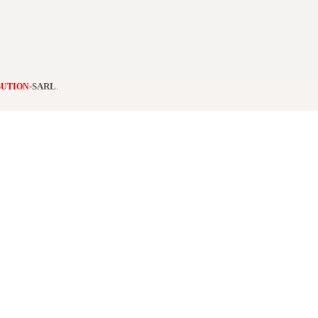
-SARL
.
BUTION