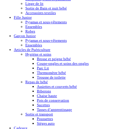
Linge de lit
Sortie de Bain et nuit bébé
Accessoires textiles
Fille Junior
Pyjamas et sous-vêtements
Ensembles
Robes
Garçon Junior
Pyjamas et sous-vêtements
Ensembles
Articles de Puériculture
Hygiène et soins
Brosse et peigne bébé
Coupe-ongles et soins des ongles
Parc Lit
Thermomètre bébé
Trousse de toilette
Repas de bébé
Assiettes et couverts bébé
Biberons
Chaise haute
Pots de conservation
Sucettes
Tasses d’apprentissage
Sortie et transport
Poussettes
Sièges auto
Cadeaux