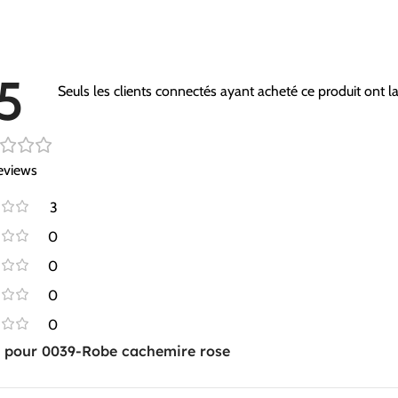
5
Seuls les clients connectés ayant acheté ce produit ont la 
eviews
3
0
0
0
0
s pour
0039-Robe cachemire rose