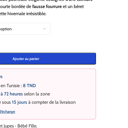
 courte bordée de
fausse fourrure
et un béret
tte hivernale irrésistible.
Ajouter au panier
es
 en Tunisie :
8 TND
 à 72 heures
selon la zone
e sous
15 jours
à compter de la livraison
 d’échange
t Jupes
·
Bébé Fille
.