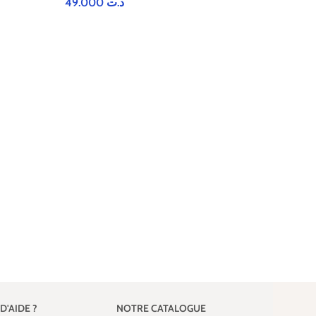
49.000
د.ت
1061-Bavoir b
14.000
د.ت
D'AIDE ?
NOTRE CATALOGUE