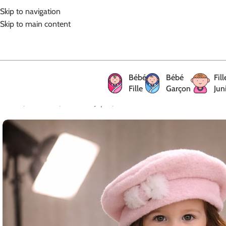
Skip to navigation
Skip to main content
Bébé
Bébé
Fill
Fille
Garçon
Jun
Accueil
/
Bébé Fille
/
Robes et Jupes
/
0039-Robe cachemire rose