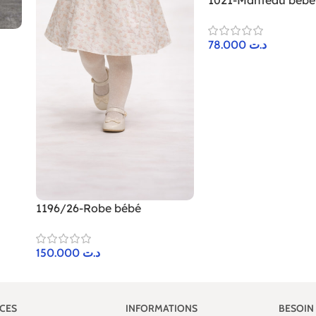
78.000
د.ت
1196/26-Robe bébé
150.000
د.ت
ICES
INFORMATIONS
BESOIN 