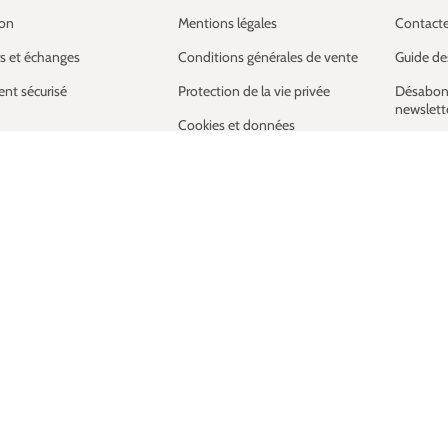
son
Mentions légales
Contact
s et échanges
Conditions générales de vente
Guide des
nt sécurisé
Protection de la vie privée
Désabon
newslett
Cookies et données
personnelles
Liste de