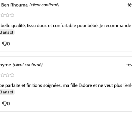
d Ben Rhouma
(client confirmé)
fé
 belle qualité, tissu doux et confortable pour bébé. Je recommande 
3 ans x1
0
nyme
(client confirmé)
fé
e parfaite et finitions soignées, ma fille l’adore et ne veut plus l’enl
3 ans x1
0