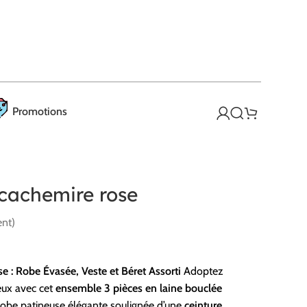
Promotions
cachemire rose
ent)
 : Robe Évasée, Veste et Béret Assorti
Adoptez
reux avec cet
ensemble 3 pièces en laine bouclée
robe patineuse élégante soulignée d’une
ceinture