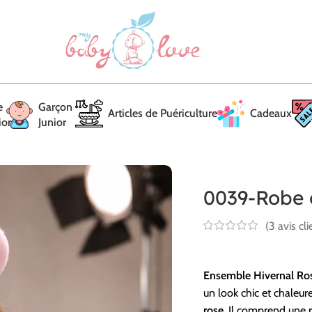
e
Garçon
Articles de Puériculture
Cadeaux
ior
Junior
0039-Robe 
(
3
avis cli
Ensemble Hivernal Rose
un look chic et chaleu
rose
. Il comprend une 