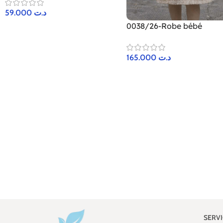
59.000
د.ت
0038/26-Robe bébé
165.000
د.ت
SERV