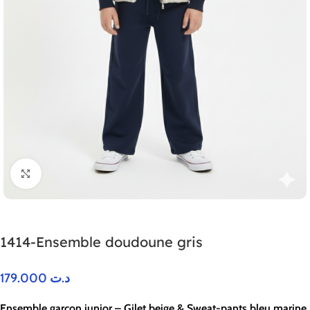
Agrandir
1414-Ensemble doudoune gris
179.000
د.ت
Ensemble garçon junior – Gilet beige & Sweat-pants bleu marine