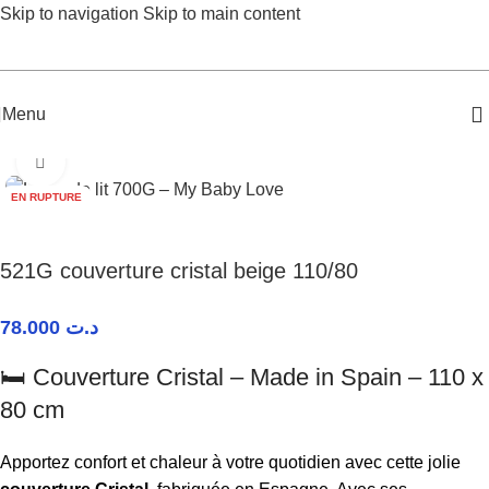
Skip to navigation
Skip to main content
Menu
Accueil
/
Bébé Garçon
/
Linge de lit
Agrandir
EN RUPTURE
521G couverture cristal beige 110/80
78.000
د.ت
🛏️ Couverture Cristal – Made in Spain – 110 x
80 cm
Apportez confort et chaleur à votre quotidien avec cette jolie