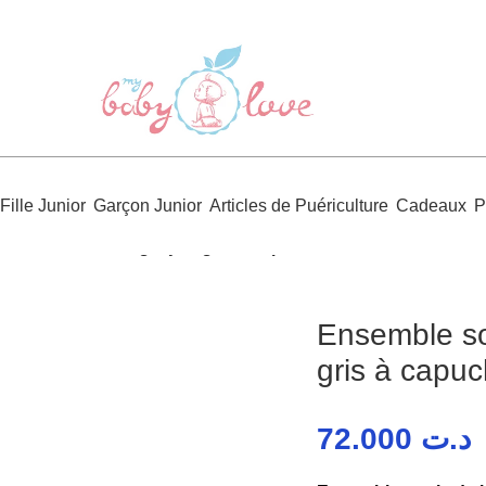
Fille Junior
Garçon Junior
Articles de Puériculture
Cadeaux
P
tie de bain bébé garçon gris à capuche 444
Ensemble so
gris à capu
72.000
د.ت