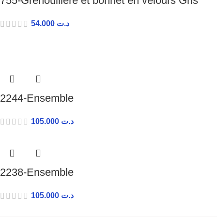
755-Grenouillère et bonnet en velours Gris
54.000
د.ت
2244-Ensemble
105.000
د.ت
2238-Ensemble
105.000
د.ت