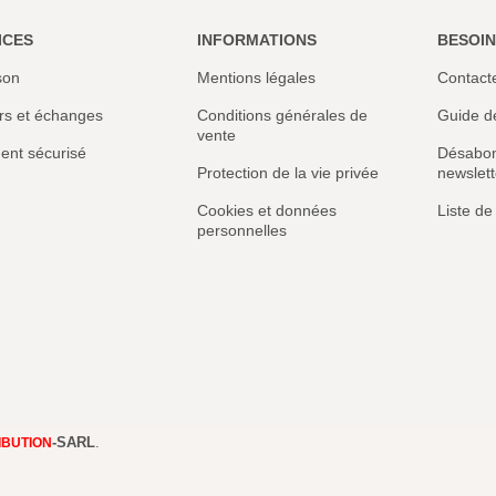
ICES
INFORMATIONS
BESOIN
son
Mentions légales
Contact
rs et échanges
Conditions générales de
Guide de
vente
ent sécurisé
Désabon
Protection de la vie privée
newslett
Cookies et données
Liste de
personnelles
-SARL
.
IBUTION