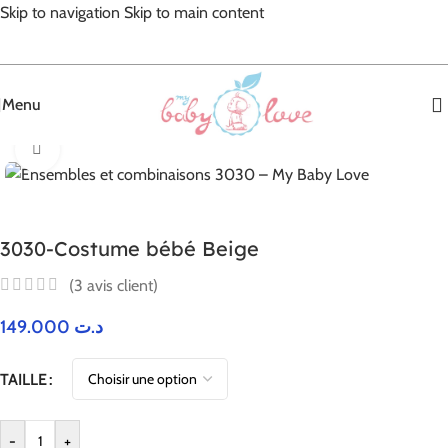
Skip to navigation
Skip to main content
Menu
Accueil
/
Bébé Garçon
/
Ensembles et combinaisons
Agrandir
3030-Costume bébé Beige
(
3
avis client)
149.000
د.ت
TAILLE
-
+